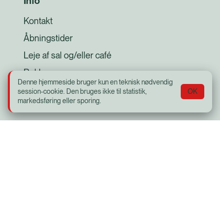
Info
Kontakt
Åbningstider
Leje af sal og/eller café
Reklamer
Denne hjemmeside bruger kun en teknisk nødvendig
Subreader
session-cookie. Den bruges ikke til statistik,
OK
markedsføring eller sporing.
Strikkeklub
Sitemap
Biografklub Danmark
Senior Bio
Opera og Koncerter
Offentlige foredrag i Naturvidenskaben