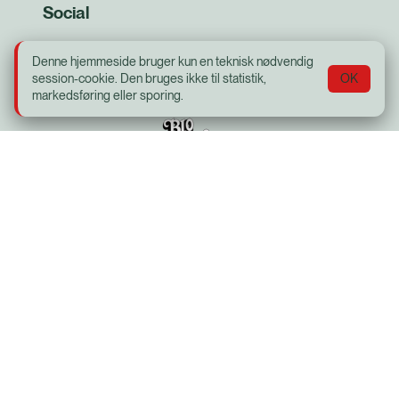
Social
Facebook
Denne hjemmeside bruger kun en teknisk nødvendig
session-cookie. Den bruges ikke til statistik,
OK
markedsføring eller sporing.
Bio Bernhard
Adelgade 41, 4720 Præstø
Telefon:
5599 1920
Email
biobernhard@gmail.com
Cookie- og privatlivspolitik