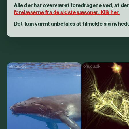
Alle der har overværet foredragene ved, at der b
forelæserne fra de sidste sæsoner. Klik her.
Det kan varmt anbefales at tilmelde sig nyhe