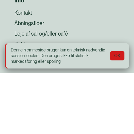
Info
Kontakt
Åbningstider
Leje af sal og/eller café
Reklamer
Denne hjemmeside bruger kun en teknisk nødvendig
Subreader
session-cookie. Den bruges ikke til statistik,
OK
markedsføring eller sporing.
Strikkeklub
Sitemap
Biografklub Danmark
Senior Bio
Opera og Koncerter
Offentlige foredrag i Naturvidenskaben