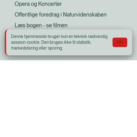
Opera og Koncerter
Offentlige foredrag i Naturvidenskaben
Læs bogen - se filmen
Med skolen i biografen (MSIB)
Denne hjemmeside bruger kun en teknisk nødvendig
session-cookie. Den bruges ikke til statistik,
OK
Plakat til køleskabet
markedsføring eller sporing.
Social
Facebook
Bio Bernhard