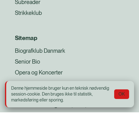
Subreader
Strikkeklub
Sitemap
Biografklub Danmark
Senior Bio
Opera og Koncerter
Offentlige foredrag i Naturvidenskaben
Denne hjemmeside bruger kun en teknisk nødvendig
Læs bogen - se filmen
session-cookie. Den bruges ikke til statistik,
OK
markedsføring eller sporing.
Med skolen i biografen (MSIB)
Plakat til køleskabet