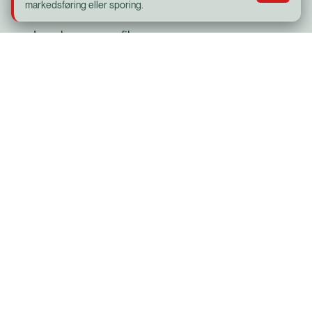
markedsføring eller sporing.
Offentlige foredrag i Naturvidenskaben
Læs bogen - se filmen
Med skolen i biografen (MSIB)
Plakat til køleskabet
Social
Facebook
Bio Bernhard
Adelgade 41, 4720 Præstø