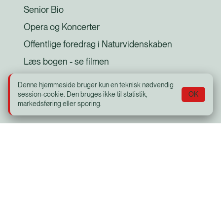
Senior Bio
Opera og Koncerter
Offentlige foredrag i Naturvidenskaben
Læs bogen - se filmen
Med skolen i biografen (MSIB)
Denne hjemmeside bruger kun en teknisk nødvendig
session-cookie. Den bruges ikke til statistik,
OK
Plakat til køleskabet
markedsføring eller sporing.
Social
Facebook